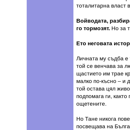
тоталитарна власт в
Войводата, разбира
го тормозят.
Но за т
Ето неговата истор
Личната му съдба е
той се венчава за 
щастието им трае кр
малко по-късно – и 
той остава цял жив
подпомага ги, както
ощетените.
Но Тане никога пове
посвещава на Бълга