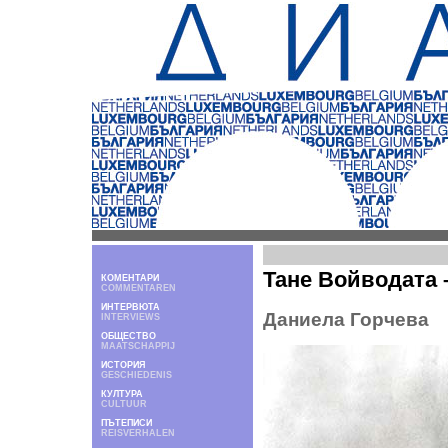
Тане Войводата 
КОМЕНТАРИ
COMMENTAREN
ИНТЕРВЮТА
Даниела Горчева
INTERVIEWS
ОБЩЕСТВО
MAATSCHAPPIJ
ИСТОРИЯ
GESCHIEDENIS
КУЛТУРА
CULTUUR
ПЪТЕПИСИ
REISVERHALEN