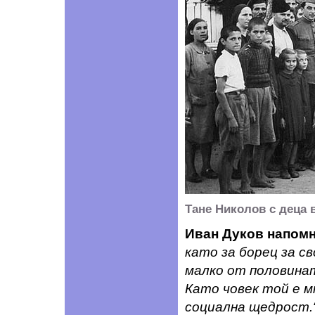
Тане Николов с деца 
Иван Дуков напомн
като за борец за с
малко от половинат
Като човек той е м
социална щедрост.