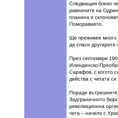
Следващия близо че
равнините на Одрин
планина и склонове
Поморавието.
Ще преживее много 
да спаси другарите 
През септември 1904
Илинденско-Преобра
Сарафов, с когото с
действа с четата си
Поради вътрешните 
Задграничното бюр
революционна орган
чета – начело с Хри