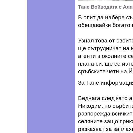
Тане Войводата с Аля
В опит да набере с
обещавайки богато 
Узнал това от своит
ще сътрудничат на и
агенти в околните с
плана си, ще се изт
сръбските чети на Й
За Тане информация
Веднага след като а
Никодим, но сърбите
разпорежда всичкит
селяните защо прию
разказват за заплах