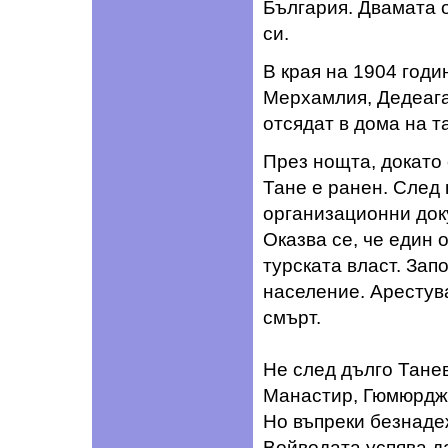
България. Двамата 
си.
В края на 1904 годи
Мерхамлия, Дедеага
отсядат в дома на 
През нощта, докато 
Тане е ранен. След 
организационни док
Оказва се, че един о
турската власт. Зап
население. Арестув
смърт.
Не след дълго Танев
Манастир, Гюмюрджи
Но въпреки безнаде
Войводата успява да