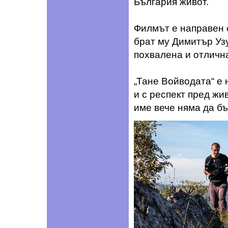
България живот.
Филмът е направен 
брат му Димитър Узу
похвалена и отличн
„Тане Войводата“ е
и с респект пред жи
име вече няма да бъ