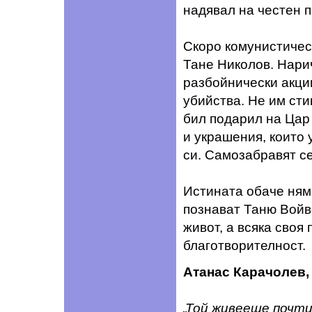
надявал на честен п
Скоро комунистичес
Тане Николов. Нарич
разбойнически акци
убийства. Не им сти
бил подарил на Цар
и украшения, които
си. Самозабравят се
Истината обаче няма
познават Таню Войво
живот, а всяка своя
благотворителност.
Атанас Карачолев,
„Той живееше почти