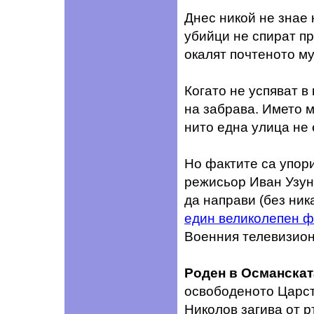
Днес никой не знае 
убийци не спират пр
окалят почтеното му
Когато не успяват в
на забрава. Името м
нито една улица не 
Но фактите са упор
режисьор Иван Узуно
да направи (без ни
един великолепен 
Военния телевизион
Роден в Османскат
освободеното Царств
Николов загива от р