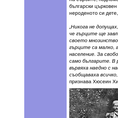
български църковен 
нероденото си дете,
„Никога не допущах
че гърците ще завл
своето мнозинство 
гърците са малко, 
население. За своб
само българите. В
вървяха наедно с н
съобщаваха всичко,
признава Хюсеин Хи