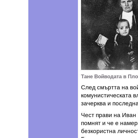
Тане Войводата в Плов
След смъртта на во
комунистическата вл
зачерква и последна
Чест прави на Иван 
помнят и че е намер
безкористна личност