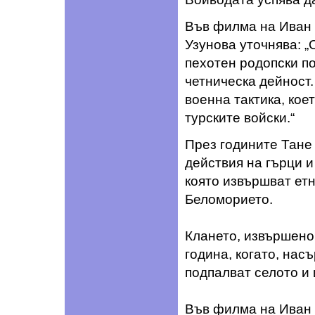
Във филма на Иван 
Узунова уточнява: „
пехотен родопски по
четническа дейност
военна тактика, кое
турските войски.“
През годините Тане
действия на гърци и
която извършват ет
Беломорието.
Клането, извършено 
година, когато, нас
подпалват селото и 
Във филма на Иван 