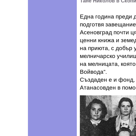
Тане Николов в Скопие
Една година преди д
подготвя завещание
Асеновград почти ц
ценни книжа и земе
на приюта, с добър 
мелничарско училищ
на мелницата, която
Войвода“.
Създаден е и фонд, 
Атанасовден в помо