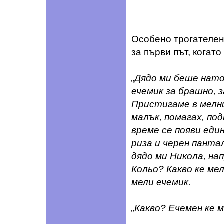
Особено трогателен
за първи път, когат
„Дядо ми беше нато
ечемик за брашно, з
Пристигаме в мелни
малък, помагах, по
време се появи един
риза и черен панта
дядо ми Никола, нап
Кольо? Какво ке мел
мели ечемик.
„Какво? Ечемен ке 