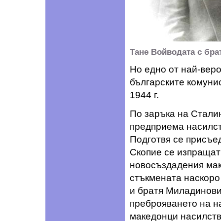
Тане Войводата с брат
Но едно от най-вер
българските комунис
1944 г.
По заръка на Стали
предприема насилст
Подготвя се присъе
Скопие се изпращат 
новосъздадения мак
стъкмената наскоро
и братя Миладинови
преброяването на н
македонци насилств