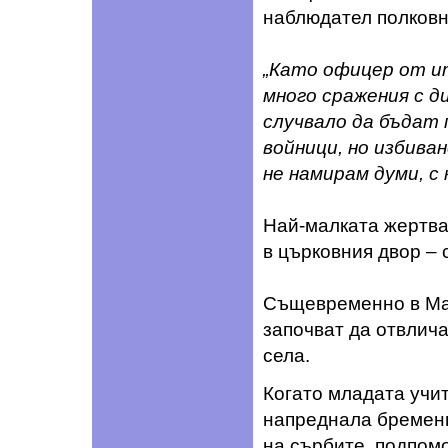
наблюдател полковн
„Като офицер от и
много сражения с д
случвало да бъдат
войници, но избива
не намирам думи, с
Най-малката жертва 
в църковния двор – 
Същевременно в Мак
започват да отвлича
села.
Когато младата учи
напреднала бременн
на сърбите, подпомо