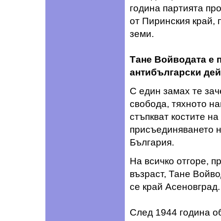
година партията пр
от Пиринския край,
земи.
Тане Войводата е п
антибългарски дей
С един замах те зач
свобода, тяхното на
стъпкват костите на
присъединяването н
България.
На всичко отгоре, п
възраст, Тане Войв
се край Асеновград.
След 1944 година о