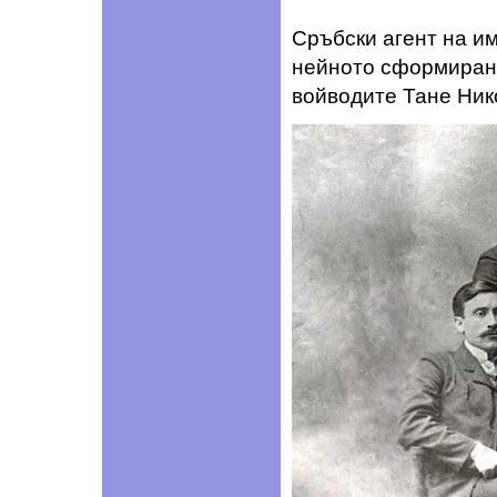
Сръбски агент на и
нейното сформиране
войводите Тане Ник