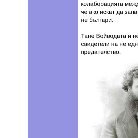
колаборацията между
че ако искат да запа
не българи.
Тане Войводата и не
свидетели на не ед
предателство.