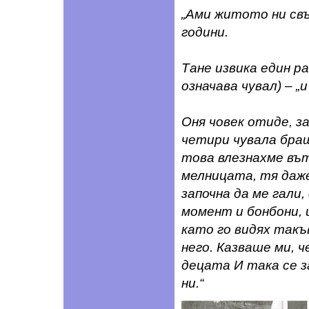
„Ами житото ни свъ
години.
Тане извика един ра
означава чувал) – „и
Оня човек отиде, з
четири чувала браш
това влезнахме въ
мелницата, тя даже
започна да ме гали,
момент и бонбони, 
като го видях такъ
него. Казваше ми, ч
децата И така се з
ни.“