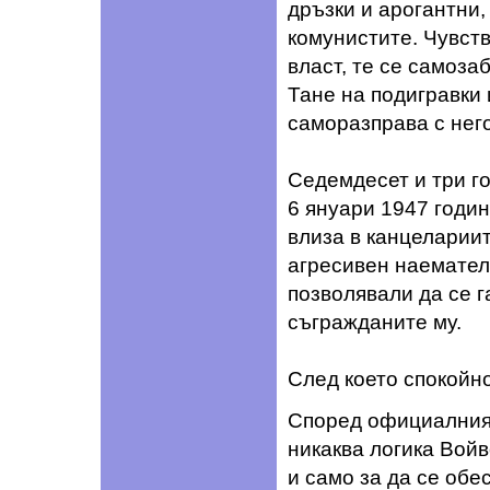
дръзки и арогантни,
комунистите. Чувст
власт, те се самоза
Тане на подигравки 
саморазправа с него
Седемдесет и три г
6 януари 1947 годин
влиза в канцеларии
агресивен наемател 
позволявали да се г
съгражданите му.
След което спокойн
Според официалния 
никаква логика Вой
и само за да се обе