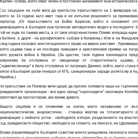
Жаклин Толева, които имат личен и постоянен ангажимент към историческата
Със скърцане на зъби мога да преглътна присъствието на 1 февруари на
която за 14 години като кмет така и не изпълни решението за премахван
окупатор. (От присъствието на Бойко Борисов, който е основният от
демокрацията в България към путински автократичен модел в последните 10
той не ходи по такива места, а от своя опортюнистичен Олимп изпраща едни
в Белене, а други - на русофилските събори в Копринка.) Или и на Фандъков
след година погазват конституционното право на мирно шествие - Луковмарш
която църква така и не последва човешкия и християнския пример на пат
него руската война в Украйна. (За щастие, тази година панихидата пр
комунизма бе отслужена от свещеници от старостилната църква, 
Седмочисленици" е била отслужена от патриарх Даниил, който, както стана 
влезе в България руски генерал ог КГБ, санкциониран заради ролята му в п
Украйна.)
Но присъствие на Пеевски вече щеше да прелее голямата чаша на търпение
гражданските организации - все едно срещу "соросоидите" проговори Копейк
приготвил да протестирам, ако вземе думата.
Защото скърбим и си спомняме за онези, които независимо от възг
националистически, анархистични, - станаха жертва на тоталитарното 
демокрация с нейните устои - свободните избори, разделението на власти
съд, гражданското общество, свободата на словото, на пресата, на сдружаван
Тогава управляващите България съветски агенти унищожиха легалната опозиц