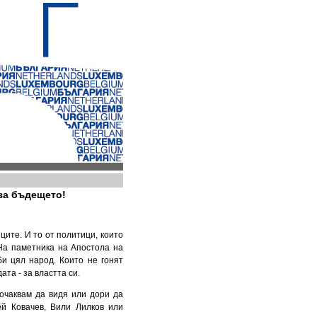
 за бъдещето!
ците. И то от политици, които
 На паметника на Апостола на
би цял народ. Които не гонят
ата - за властта си.
 очаквам да видя или дори да
ей Ковачев, Вили Лилков или