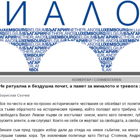
КОМЕНТАР /
COMMENTAREN
Не ритуална и бездушна почит, а памет за миналото и тревога
Борислав Скочев
Все по-често и все по-грозно историческите чествания се обсебват от полити
са тъкмо обратното на историческия пример, който ползват като трибуна.
свободата Васил Левски първи се изстъпват онези, които като печелят, гу
руските агенти, а им слугуват. Които не себе си жертват за свободата, а свобод
Винаги съм пред труден избор дали да отида на някое събитие, на което
слушам такива хора. Тук изключвам политици като Петър Стоянов, Андр