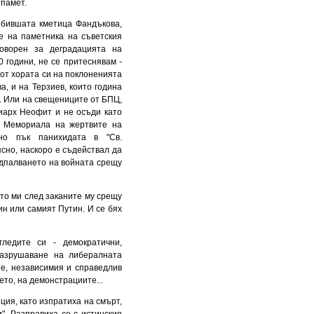
 памет.
 бившата кметица Фандъкова,
е на паметника на съветския
говорен за деградацията на
 години, не се притеснявам -
 от хората си на поклоненията
а, и на Терзиев, които година
. Или на свещениците от БПЦ,
риарх Неофит и не осъди като
ед Мемориала на жертвите на
но пък панихидата в "Св.
ясно, наскоро е съдействал да
одпалването на войната срещу
то ми след заканите му срещу
ин или самият Путин. И се бях
ледите си - демократични,
разрушаване на либералната
те, независимия и справедлив
ето, на демонстрациите...
ия, като изпратиха на смърт,