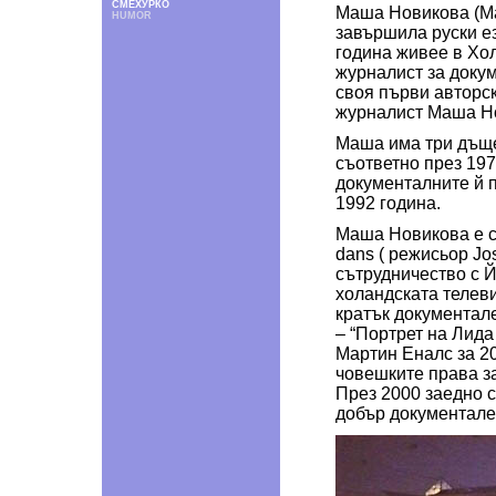
СМЕХУРКО
Маша Новикова (Ма
HUMOR
завършила руски ез
година живее в Хо
журналист за доку
своя първи авторс
журналист Маша Но
Маша има три дъще
съответно през 197
документалните й 
1992 година.
Маша Новикова е с
dans ( режисьор Jos
сътрудничество с Й
холандската телевиз
кратък документал
– “Портрет на Лида
Мартин Еналс за 20
човешките права за
През 2000 заедно с
добър документален