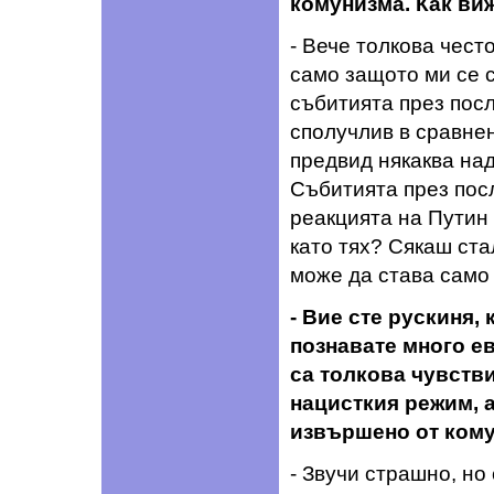
комунизма. Как ви
- Вече толкова чест
само защото ми се с
събитията през посл
сполучлив в сравнен
предвид някаква на
Събитията през пос
реакцията на Путин 
като тях? Сякаш ста
може да става само 
- Вие сте рускиня,
познавате много ев
са толкова чувств
нацисткия режим, а
извършено от ком
- Звучи страшно, но