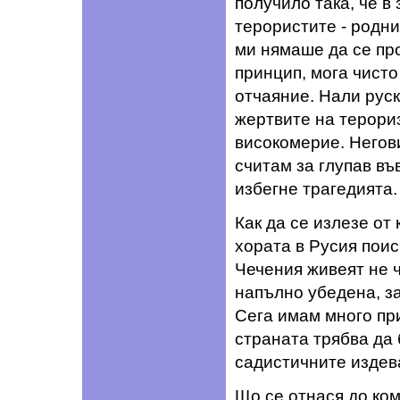
получило така, че в
терористите - родн
ми нямаше да се пр
принцип, мога чисто
отчаяние. Нали рус
жертвите на терори
високомерие. Негови
считам за глупав въ
избегне трагедията.
Как да се излезе от
хората в Русия поис
Чечения живеят не 
напълно убедена, за
Сега имам много при
страната трябва да
садистичните издев
Що се отнася до ко