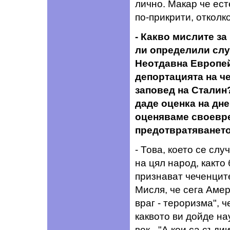
лично. Макар че ест
по-прикрити, отколк
- Какво мислите за
ли определили слу
Неотдавна Европей
депортацията на ч
заповед на Сталин?
даде оценка на дн
оценяваме своевре
предотвратяването
- Това, което се сл
на цял народ, както
признават чеченцит
Мисля, че сега Амер
враг - тероризма", ч
каквото ви дойде на
век - "А кои са съдии