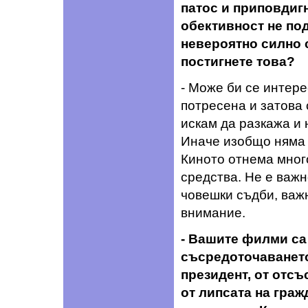
патос и приповдигн
обективност не по
невероятно силно 
постигнете това?
- Може би се интере
потресена и затова 
искам да разкажа и 
Иначе изобщо няма 
Киното отнема мног
средства. Не е важн
човешки съдби, важн
внимание.
- Вашите филми са
съсредоточаването
президент, от отсъ
от липсата на граж