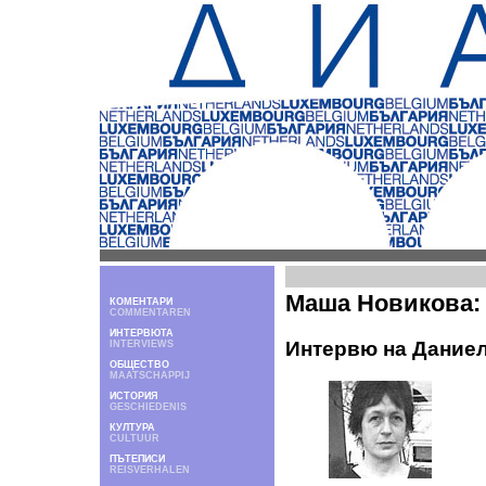
Маша Новикова:
КОМЕНТАРИ
COMMENTAREN
ИНТЕРВЮТА
Интервю на Дание
INTERVIEWS
ОБЩЕСТВО
MAATSCHAPPIJ
ИСТОРИЯ
GESCHIEDENIS
КУЛТУРА
CULTUUR
ПЪТЕПИСИ
REISVERHALEN