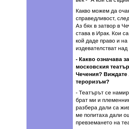
Какво можем да оча
справедливост, след
Аз бях в затвор в Че
става в Ирак. Кои с
кой даде право и на
издевателстват над
- Какво означава з
московския театър,
Чечения? Виждате 
тероризъм?
- Театърът се намир
брат ми и племенник
разбера дали са жив
ме попитаха дали о
превземането на теа