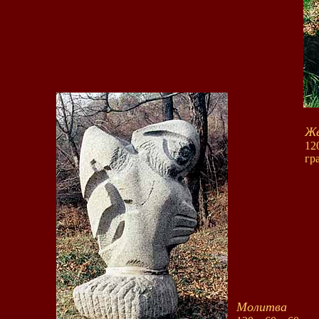
Ж
12
гр
Молитва